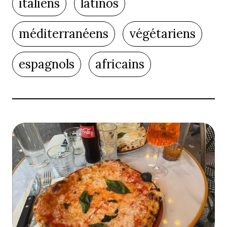
italiens
latinos
méditerranéens
végétariens
espagnols
africains