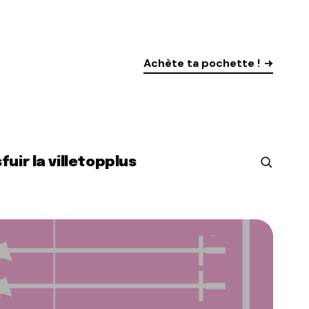
Achète ta pochette !
s
fuir la ville
top
plus