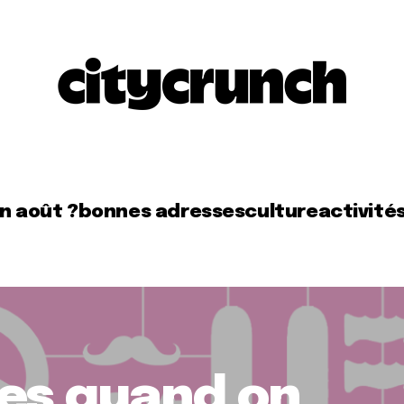
en août ?
bonnes adresses
culture
activité
les quand on