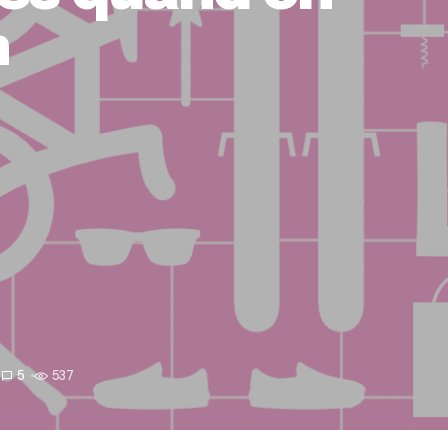
n
5
537