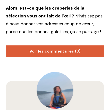
Alors, est-ce que les crêperies de la
sélection vous ont fait de l’œil ?
N’hésitez pas
à nous donner vos adresses coup de cœur,
parce que les bonnes galettes, ça se partage !
Voir les commentaires (3)
La Villeurbannaise
28 janvier 2022 à 16 h 44 min
Lyon, Lyon, Lyon… toujours Lyon.
Les centristes oublient Tonnerre de Brest, cours
Emile Zola, métro Flachet à VILLEURBANNE,
réputée pour son patron tonitruant, sa carte
authentique Breizh, et sa déco digne de surclasser
les Puces du Canal !