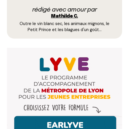
Répondre
rédigé avec amour par
Mathilde C.
CerisePerle
Outre le vin blanc sec, les animaux mignons, le
30 janvier 2022 à 14 h 06 min
Petit Prince et les blagues d'un goût…
Effectivement, la carte et la déco sont vraiment
top ! Cependant, un patron peu aimable
(heureusement la serveuse est très bien) et des
crêpes brulées ça fait flop !
Répondre
despe
29 mars 2025 à 9 h 51 min
Avis partagé ! Tonnerre de Brest la meilleure de
France après celles de la Bigoudènie… mais pas de
chauffage en hiver et les vitrines qui dégoulinent de
buée…..redhibitoire hélas..
Répondre