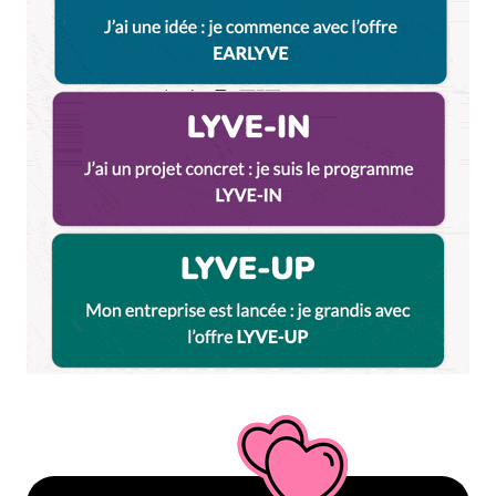
Votre adresse e-mail ne sera pas publiée.
Les
champs obligatoires sont indiqués avec
*
Prévenez-moi de tous les nouveaux commentaires
par e-mail.
Name
*
E-mail
*
Dis-nous tout
*