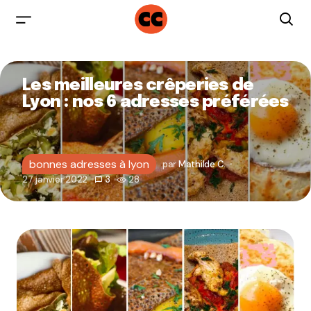
Les meilleures crêperies de
Lyon : nos 6 adresses préférées
bonnes adresses à lyon
par
Mathilde C.
27 janvier 2022
3
28