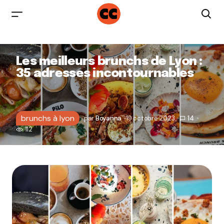
Les meilleurs brunchs de Lyon :
35 adresses incontournables
brunchs à lyon
par
Boyanna
19 octobre 2023
14
112