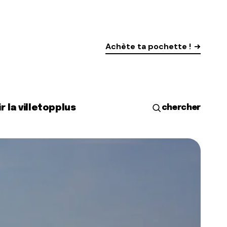
Achète ta pochette !
r la ville
top
plus
chercher