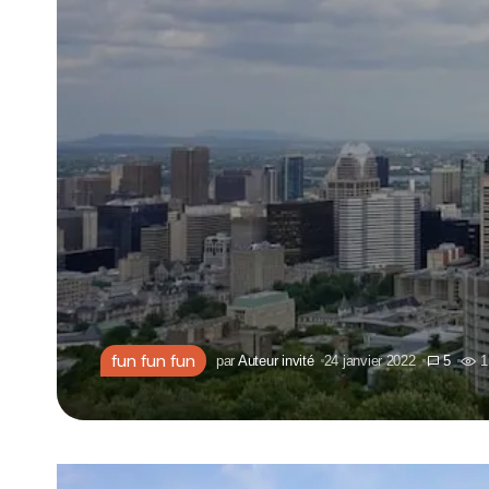
fun fun fun
par
Auteur invité
24 janvier 2022
5
1