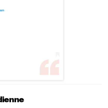
ram
dienne