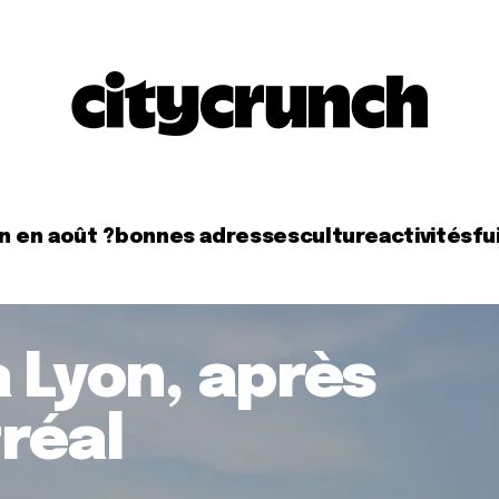
n en août ?
bonnes adresses
culture
activités
fui
 Lyon, après
réal