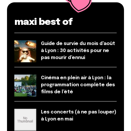
Marion
14 avril 2016 à 12 h 25 min
maxi best of
Bravo, vous êtes trop beaux ! En plus vous m’avez
donné envie de boire une bière : -)
Guide de survie du mois d’août
Répondre
à Lyon : 30 activités pour ne
pas mourir d’ennui
Votre adresse e-mail ne sera pas publiée.
Les
champs obligatoires sont indiqués avec
*
Cinéma en plein air à Lyon : la
programmation complète des
films de l’été
Prévenez-moi de tous les nouveaux commentaires
par e-mail.
Les concerts (à ne pas louper)
Name
*
à Lyon en mai