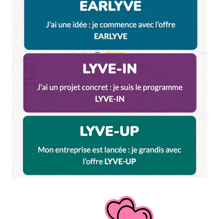
14 avril 2016 à 10 h 09 min
Je m’occupe de voir avec BeIn Sports pour qu’ils
rachètent les droits de diffusion !
Répondre
Nicolas
14 avril 2016 à 8 h 29 min
Je lis ce que je craignais, c’est à dire que les courses
sur Lyon sont jamais bien fun et il n’y a pas souvent
de gens déguisés. J’avais, mais je respecte ceux qui
l’ont fait, d’être les seuls déguisés (je sais je suis
relou).
Pour l’ambiance, je la trouve meilleure sur le Run In
Lyon, elle était au top sur le semi-marathon : 3 ou 4
orchestres, beaucoup d’encouragements. Pour le
LUT, on peut dire que le supporter est feignant et
qu’il reste en bas pour nous encourager (lol).
Répondre