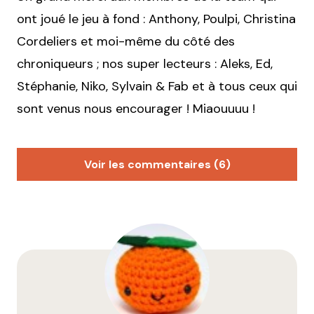
ont joué le jeu à fond : Anthony, Poulpi, Christina
Cordeliers et moi-même du côté des
chroniqueurs ; nos super lecteurs : Aleks, Ed,
Stéphanie, Niko, Sylvain & Fab et à tous ceux qui
sont venus nous encourager ! Miaouuuu !
Voir les commentaires (6)
littlecelt
13 avril 2016 à 17 h 59 min
Juste un mot : Bravo à tous !
Répondre
Aleks
13 avril 2016 à 21 h 26 min