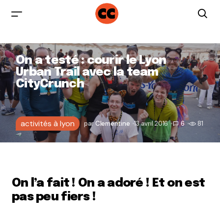
On a testé : courir le Lyon
Urban Trail avec la team
CityCrunch
activités à lyon
par
Clementine
13 avril 2016
6
81
On l’a fait ! On a adoré ! Et on est
pas peu fiers !