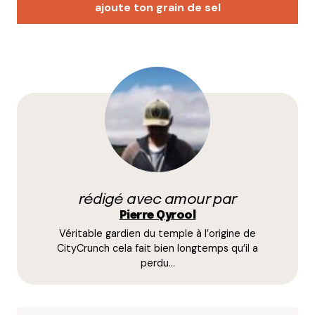
ajoute ton grain de sel
Votre adresse e-mail ne sera pas publiée.
Les
champs obligatoires sont indiqués avec
*
Prévenez-moi de tous les nouveaux commentaires
par e-mail.
rédigé avec amour par
Name
*
Pierre Qyrool
Véritable gardien du temple à l’origine de
E-mail
*
CityCrunch cela fait bien longtemps qu’il a
perdu…
Dis-nous tout
*