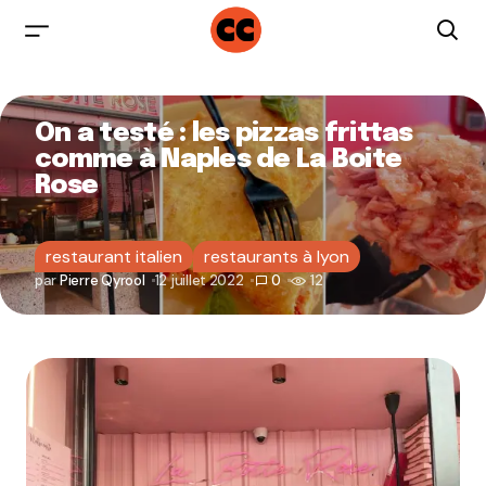
On a testé : les pizzas frittas
comme à Naples de La Boite
Rose
restaurant italien
restaurants à lyon
par
Pierre Qyrool
12 juillet 2022
0
12