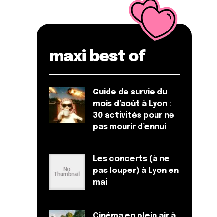
maxi best of
Guide de survie du
mois d’août à Lyon :
30 activités pour ne
pas mourir d’ennui
Les concerts (à ne
pas louper) à Lyon en
mai
Cinéma en plein air à