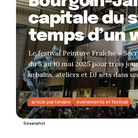
Bourgoin-Jal
capitale du s
temps d’un 
Le festival Peinture Fraîche – Secr
du 8 au 10 mai 2025 pour trois jour
urbains, ateliers et DJ sets dans un 
article partenaire
evenements et festival
pa
Screenshot