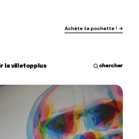
Achète ta pochette !
r la ville
top
plus
chercher