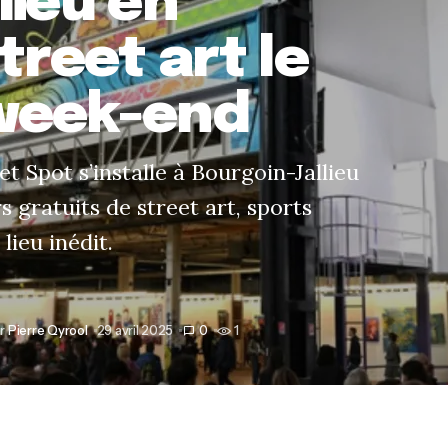
lieu en
treet art le
week-end
et Spot s’installe à Bourgoin-Jallieu
s gratuits de street art, sports
lieu inédit.
r
Pierre Qyrool
29 avril 2025
0
1