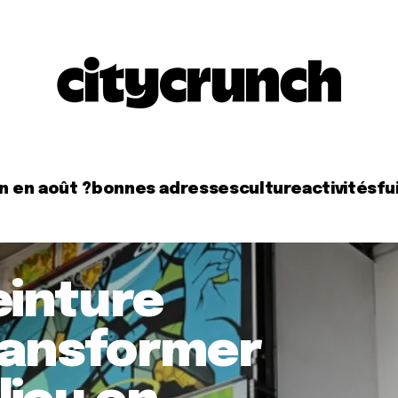
n en août ?
bonnes adresses
culture
activités
fui
einture
ransformer