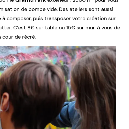
tion le
Graffiti Park
extérieur : 2500 m² pour vous
tomisation de bombe vide. Des ateliers sont aussi
 à composer, puis transposer votre création sur
flatter. C’est 8€ sur table ou 15€ sur mur, à vous de
a cour de récré.