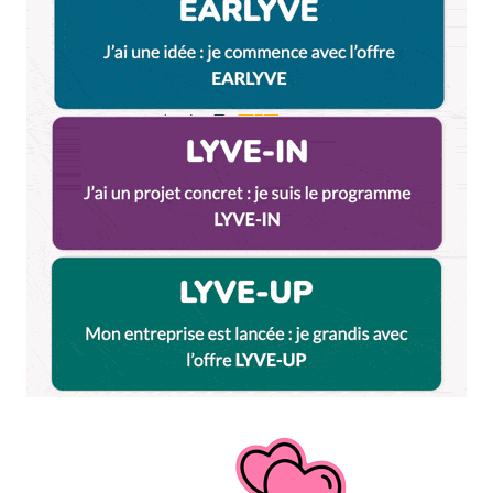
Répondre
Myrtille
28 octobre 2010 à 17 h 55 min
(l’url commençait par ../ ^^) mais il
faudra aussi que ta marraine te brief pour
les vignettes xD
Répondre
Le Piaf Fou
28 octobre 2010 à 17 h 59 min
Arrêteuh ma marraine c’est la
meilleure :p
UneMolkette
28 octobre 2010 à 18 h 27 min