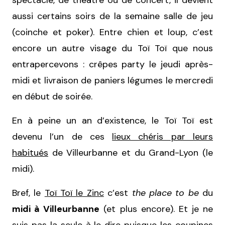
spectacle, de théâtre ou de concert, il devient
aussi certains soirs de la semaine salle de jeu
(coinche et poker). Entre chien et loup, c’est
encore un autre visage du Toï Toï que nous
entrapercevons : crêpes party le jeudi après-
midi et livraison de paniers légumes le mercredi
en début de soirée.
En à peine un an d’existence, le Toï Toï est
devenu l’un de ces
lieux chéris par leurs
habitués
de Villeurbanne et du Grand-Lyon (le
midi).
Bref, le
Toï Toï le Zinc
c’est
the place to be
du
midi à Villeurbanne
(et plus encore). Et je ne