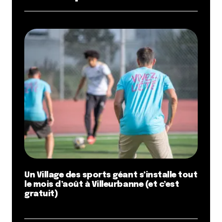
cuisine
Et je vote oui au club sandwich mais que
la team de Lyon CityCrunch et les autres gardent
un peu de place pour les desserts qui valent
également un petit saut du côté de la Doua
Répondre
ToïToï
1 novembre 2010 à 20 h 34 min
En direct des cuisines du ToïToï, on vous remercie
chaleureusement pour ce super article !!! C’est
super chouette de nous décrire ainsi et de nous
faire une si jolie pub ! Montrez vous la prochaine
fois…on vous fera un club spécial…Merci !!!
Répondre
Un Village des sports géant s’installe tout
le mois d’août à Villeurbanne (et c’est
Le Piaf Fou
gratuit)
1 novembre 2010 à 21 h 25 min
Je n’y manquerai pas