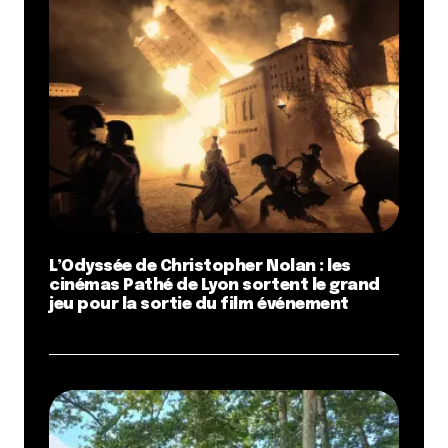
que je retrouve les Miss White and the Drunken
piano et leur équipe. Tous les trois habillés en […]
Répondre
Votre adresse e-mail ne sera pas publiée.
Les
champs obligatoires sont indiqués avec
*
Prévenez-moi de tous les nouveaux commentaires
par e-mail.
L’Odyssée de Christopher Nolan : les
cinémas Pathé de Lyon sortent le grand
jeu pour la sortie du film événement
Name
*
E-mail
*