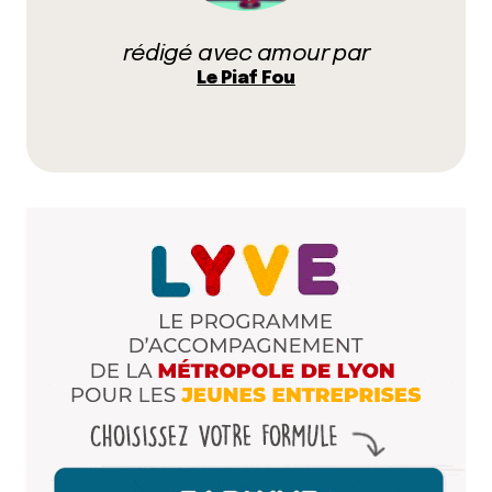
Répondre
rédigé avec amour par
Le Piaf Fou
Myrtille
28 octobre 2010 à 17 h 32 min
C’est corrigé (j’aime bien me parler à moi-même
j’ai pas l’air bête du tout ^^)
Et quand même je dois dire que ta marraine a
pas très bien fait son boulot (houuuuu) ^^
Répondre
Le Piaf Fou
28 octobre 2010 à 17 h 38 min
Donc merci Myrtille !
Mais ça marchait à la prévisualisation ! So
Strange ^^