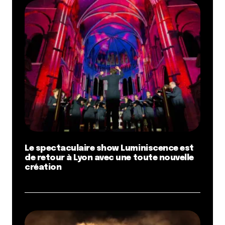
[…] fois n’est pas coutume ! Je ne vous dévoilerai pas
aujourd’hui l’un de mes bons plans du midi à
Villeurbanne mais l’un de mes commerces de
quartier favoris ! Cap sur le 7ème et le Meza : un
restaurant […]
Répondre
Où bruncher à Lyon Confluence ? Burger restaurant Purple et
brunch à Confluence | Lyon CityCrunch.net
6 avril 2011 à 23 h 07 min
[…] Le Piaf Fou qui parle), j’ai opté pour un club
sandwich, il était très bon, mais le club sandwich du
Toï Toï à Villeurbanne reste pour moi le club ultime
Le spectaculaire show Luminiscence est
[…]
de retour à Lyon avec une toute nouvelle
création
Répondre
Rencontre avec Miss White and the Drunken Piano | Lyon
CityCrunch.net
7 avril 2011 à 17 h 09 min
[…] quelques heures avant leur concert au Toï Toï