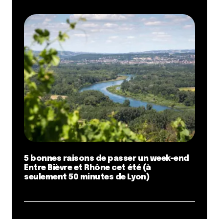
Merci à vous !
Répondre
Camille d'Essayage
1 novembre 2010 à 23 h 35 min
Et en plus, l’équipe est web-friendly et
carrément sympa ! Ça donne d’autant plus envie
de tester !
Répondre
Où manger une bonne pizza à Lyon, vers Garibaldi ? | Blog
Made In LYON
24 novembre 2010 à 17 h 02 min
5 bonnes raisons de passer un week-end
[…] je prends exemple sur le Piaf Fou et ses bons
Entre Bièvre et Rhône cet été (à
plans déj’ du midi […]
seulement 50 minutes de Lyon)
Répondre
Ou manger libanais à Lyon 7ème ? Restaurant et traiteur
libanais Le Meza | Blog Made In LYON
2 décembre 2010 à 17 h 02 min