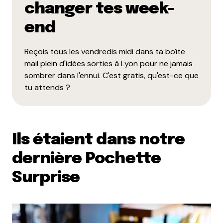
changer tes week-
28 octobre 2010 à 18 h 10 min
end
Nan c’est MOI la meilleure Marraine … Milie
HELP !!!
Reçois tous les vendredis midi dans ta boîte
Répondre
mail plein d'idées sorties à Lyon pour ne jamais
Déjeuner un midi à Villeurbanne : le Toï-Toï à Table «
Quileutcuit – Recettes de cuisine
sombrer dans l'ennui. C'est gratis, qu'est-ce que
28 octobre 2010 à 17 h 59 min
tu attends ?
[…] suis pas la seule à le dire : ma copine le Piaf Fou
qui cuisine trop bien, elle en parle aussi ici […]
Répondre
Ils étaient dans notre
Camille d'Essayage
dernière Pochette
28 octobre 2010 à 19 h 05 min
Non c’est MOI la meilleure marraine !!! Et sinon je
Surprise
veux y manger aussi avec vous !!!
Répondre