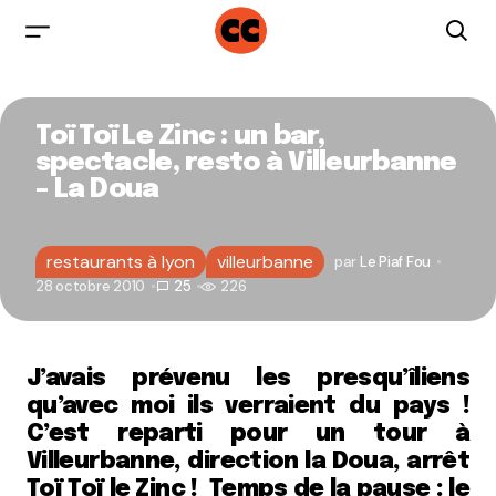
Toï Toï Le Zinc : un bar,
spectacle, resto à Villeurbanne
– La Doua
restaurants à lyon
villeurbanne
par
Le Piaf Fou
28 octobre 2010
25
226
J’avais prévenu les presqu’îliens
qu’avec moi ils verraient du pays !
C’est reparti pour un tour à
Villeurbanne, direction la Doua, arrêt
Toï Toï le Zinc ! Temps de la pause : le