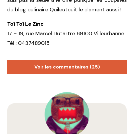
suis pas la seule à le dire puisque les coupines
du
blog culinaire Quileutcuit
le clament aussi !
Toï Toï Le Zinc
17 – 19, rue Marcel Dutartre 69100 Villeurbanne
Tél : 0437489015
Voir les commentaires (25)
Myrtille
28 octobre 2010 à 17 h 29 min
Qui a dit « marrons » ???
^^
(je m’excuse de faire ma relou mais ton image de
club sandwich ne s’affiche pas et moi j’aimerais bien
la voir pourtant
)