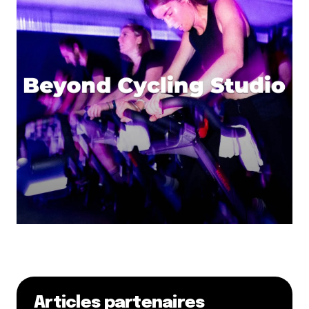
Le Piaf Fou
29 octobre 2010 à 17 h 21 min
Ah c’est marrant, j’avais vu le montage de la
scène et le décor Alice, un midi justement ^^
Répondre
Hallowen à Lyon, 30 et 31 octobre 2010 | Blog Made In LYON
29 octobre 2010 à 17 h 09 min
[…] des zombies toute la semaine, vous avez bien
mérité de vous défouler. Commencez la soirée au
Toï Toï Zinc (dont Le Piaf Fou a parlé hier), pour
écouter l’électro soyeuse de Tara King th. […]
Répondre
TTL
1 novembre 2010 à 15 h 38 min
merci petit piaf fou pour le lien vers les coupines de
Articles partenaires