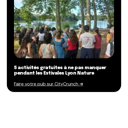
Dis-nous tout
*
Enregistrer mon nom, mon e-mail et mon site dans le
navigateur pour mon prochain commentaire.
5 activités gratuites à ne pas manquer
pendant les Estivales Lyon Nature
Et bim !
Faire votre pub sur CityCrunch ➔