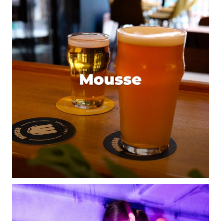
Pierre
28 octobre 2010 à 19 h 19 min
Nan mais sérieux, je sais même pas pourquoi les
autres essaient encore de t’égaler, quelle
utopie^^
Je suis aussi motivé pour aller tester, mais…pas
tout de suite, j’attends la rentrée 2011!
Répondre
Anthony
28 octobre 2010 à 21 h 17 min
J’avais vu un spectacle là-bas l’année dernière, un
collectif de jeunes artistes locaux
(
http://collectiftunk.blogspot.com/
) qui revisitaient
Alice au pays des Merveilles et effectivement j’avais
trouvé le lieu très prometteur
Répondre