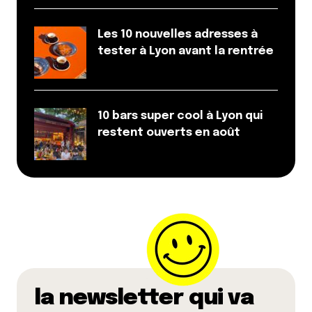
coup, j’ai presque hâte de retourner sur le campus,
je salive déjà sur le sandwich club!
Les 10 nouvelles adresses à
tester à Lyon avant la rentrée
Répondre
Le Piaf Fou
28 octobre 2010 à 18 h 20 min
10 bars super cool à Lyon qui
Mais oui ! Tous les autres sandwiches te
restent ouverts en août
semblerons fades après ! ^^
Répondre
Le Piaf Fou
28 octobre 2010 à 17 h 36 min
Oh ben on dirait que ça remarche !
Merci à celui ou celle qui a réparé :3
Répondre
la newsletter qui va
Myrtille