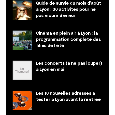
Prévenez-moi de tous les nouveaux commentaires
Guide de survie du mois d’août
par e-mail.
à Lyon : 30 activités pour ne
pas mourir d’ennui
Name
*
Cinéma en plein air à Lyon : la
E-mail
*
programmation complète des
films de l’été
Dis-nous tout
*
Les concerts (à ne pas louper)
à Lyon en mai
Les 10 nouvelles adresses à
tester à Lyon avant la rentrée
Enregistrer mon nom, mon e-mail et mon site dans le
navigateur pour mon prochain commentaire.