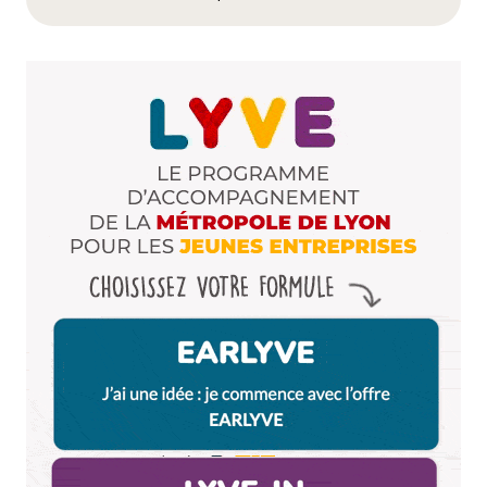
Répondre
Nya
10 juin 2014 à 10 h 50 min
\o/
Répondre
Littlecelt
9 juin 2014 à 18 h 42 min
ça va lubrique euh lombrique
Répondre
clairettededie69
9 juin 2014 à 22 h 39 min
c’est une super idée !
si seulement la question du tri pouvait devenir une
réalité et ne plus être qu’un vain mot…