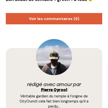
Voir les commentaires (6)
Nya
9 juin 2014 à 17 h 45 min
Une semaine verte, je m’en réjouis d’avance ! Merci
!
Vous allez faire un p’tit article sur le compostage en
milieu urbain ? Mrou ?
Répondre
Qyrool
rédigé avec amour par
9 juin 2014 à 18 h 20 min
Pierre Qyrool
Oui c’est prévu et même la version warrior du
Véritable gardien du temple à l’origine de
compostage… celle avec des vers !
CityCrunch cela fait bien longtemps qu’il a
perdu…