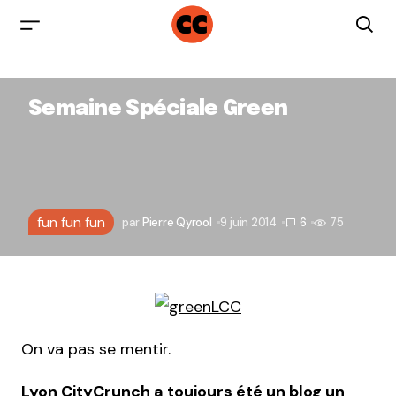
Semaine Spéciale Green
fun fun fun
par
Pierre Qyrool
9 juin 2014
6
75
On va pas se mentir.
Lyon CityCrunch a toujours été un blog un