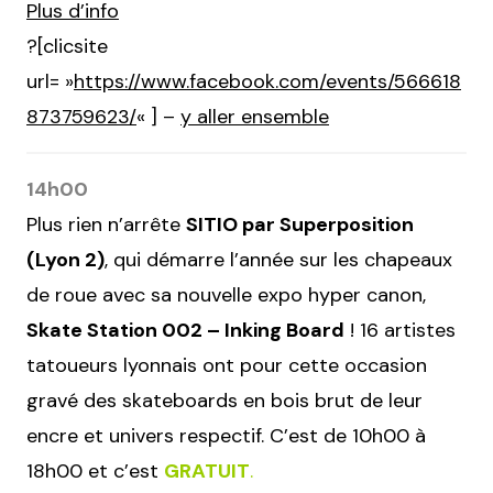
Plus d’info
?[clicsite
url= »
https://www.facebook.com/events/566618
873759623/
« ] –
y aller ensemble
14h00
Plus rien n’arrête
SITIO par Superposition
(Lyon 2)
, qui démarre l’année sur les chapeaux
de roue avec sa nouvelle expo hyper canon,
Skate Station 002 – Inking Board
! 16 artistes
tatoueurs lyonnais ont pour cette occasion
gravé des skateboards en bois brut de leur
encre et univers respectif.
C’est de 10h00 à
18h00
et c’est
GRATUIT
.