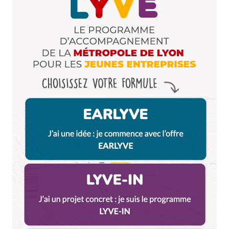
Votre adresse e-mail ne sera pas publiée.
Les
champs obligatoires sont indiqués avec
*
Prévenez-moi de tous les nouveaux commentaires
par e-mail.
Name
*
E-mail
*
Dis-nous tout
*