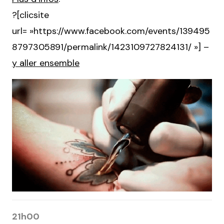
?[clicsite
url= »https://www.facebook.com/events/139495
8797305891/permalink/1423109727824131/ »] –
y aller ensemble
21h00