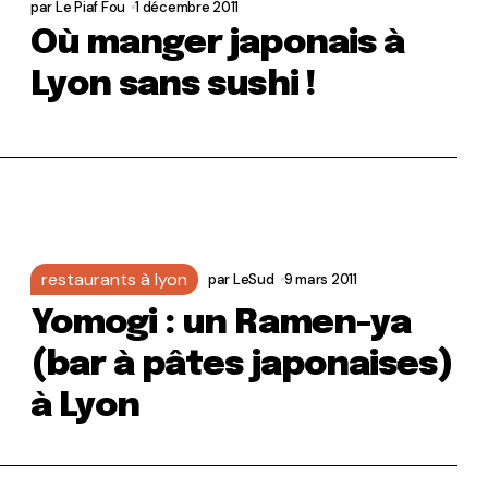
par
Le Piaf Fou
1 décembre 2011
Où manger japonais à
Lyon sans sushi !
restaurants à lyon
par
LeSud
9 mars 2011
Yomogi : un Ramen-ya
(bar à pâtes japonaises)
à Lyon