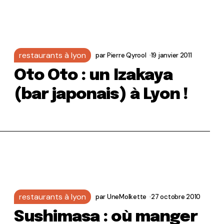
restaurants à lyon
par
Pierre Qyrool
19 janvier 2011
Oto Oto : un Izakaya
(bar japonais) à Lyon !
restaurants à lyon
par
UneMolkette
27 octobre 2010
Sushimasa : où manger