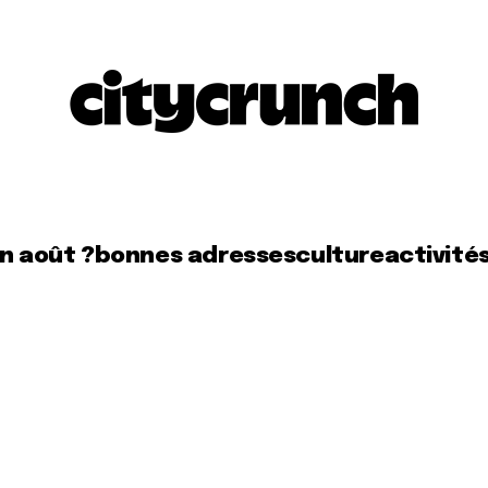
en août ?
bonnes adresses
culture
activité