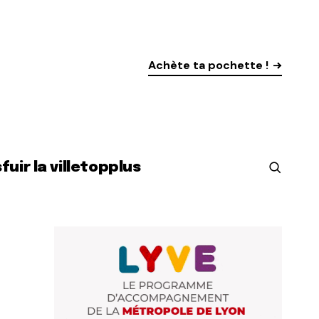
Achète ta pochette !
s
fuir la ville
top
plus