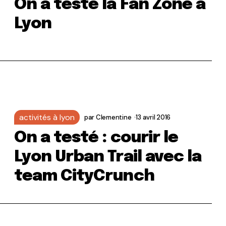
On a testé la Fan Zone à
Lyon
activités à lyon
par
Clementine
13 avril 2016
On a testé : courir le
Lyon Urban Trail avec la
team CityCrunch