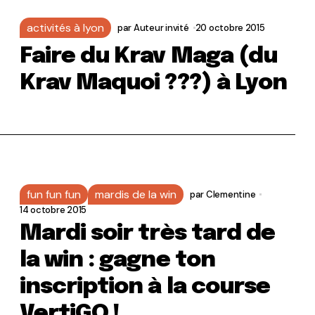
activités à lyon
par
Auteur invité
20 octobre 2015
Faire du Krav Maga (du
Krav Maquoi ???) à Lyon
fun fun fun
mardis de la win
par
Clementine
14 octobre 2015
Mardi soir très tard de
la win : gagne ton
inscription à la course
VertiGO !