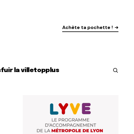
Achète ta pochette !
s
fuir la ville
top
plus