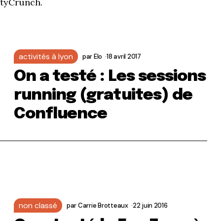
CityCrunch.
activités à lyon
par
Elo
18 avril 2017
On a testé : Les sessions
running (gratuites) de
Confluence
non classé
par
Carrie Brotteaux
22 juin 2016