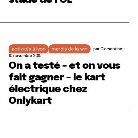
stade de l’OL
activités à lyon
mardis de la win
par
Clementine
10 novembre 2015
On a testé – et on vous
fait gagner – le kart
électrique chez
Onlykart