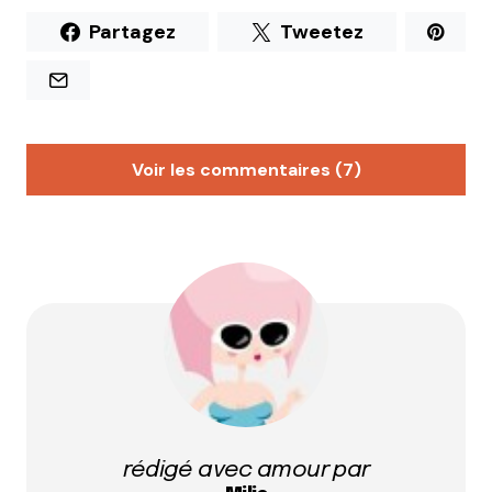
Partagez
Tweetez
Voir les commentaires (7)
Anthony
3 février 2011 à 20 h 42 min
J’aurais pas eu idée d’aller manger au Flanigan’s
mais du coup ça me tente bien pour la prochaine
fois, tiens ! Tant qu’on y est, tu ne sais pas jusqu’à
quelle heure ils servent à manger ?
Répondre
Milie
rédigé avec amour par
4 février 2011 à 17 h 03 min