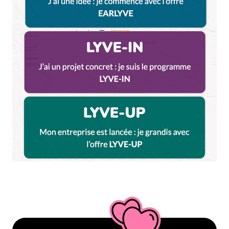
Répondre
Yohann
12 février 2011 à 11 h 31 min
100% d’accord sur le Comptoir du vin, une adresse
sans chichis mais économique et chaleureuse. Je
sais qu’il a été cité les semaines précedentes, mais
le Cassoulet Whisky Ping-Pong aurait pu figurer
aussi dans cette categorie. D’ailleurs je vous
recommande le combo Comptoir du vin / Cassoulet
Whisky Ping Pong dans la même soirée –
combinaison à haut risque éthylique cependant.
Et puisque qu’on reparle à nouveau du Wallace, j’ai
un gros bémol: impossible de grignoter quoique ce
soit à l’étage, même une assiette de frite. Ca m’avait
bien refroidi, et il y a bien d’autres pubs plus
authentiques à fréquenter dans le 5e.