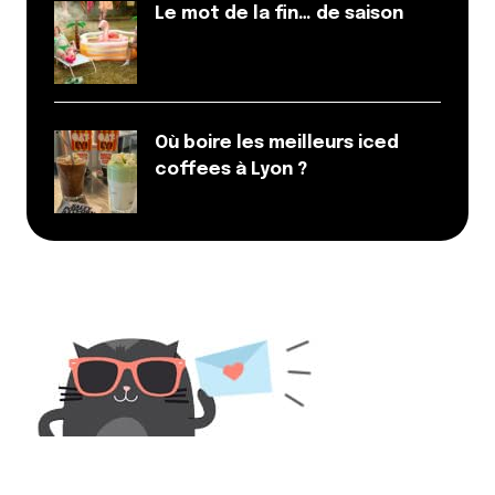
plupart des autres burgers. Ce qui rend […]
Le mot de la fin… de saison
Répondre
Votre adresse e-mail ne sera pas publiée.
Les
Où boire les meilleurs iced
champs obligatoires sont indiqués avec
*
coffees à Lyon ?
Prévenez-moi de tous les nouveaux commentaires
par e-mail.
Name
*
E-mail
*
Dis-nous tout
*