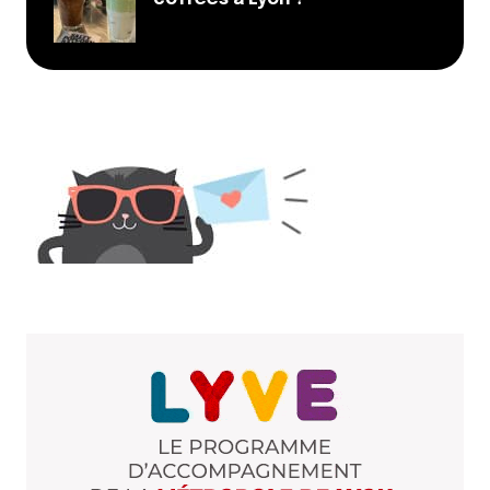
serait pas du luxe
Entrez par la rue de la
République, sinon rien!
Pour se reposer un petit coup, je conseille la place
des Jacobins: tellement paisible dans sa version
lampe d’enfant: un vrai bonheur!
Répondre
Votre adresse e-mail ne sera pas publiée.
Les
champs obligatoires sont indiqués avec
*
Prévenez-moi de tous les nouveaux commentaires
par e-mail.
Name
*