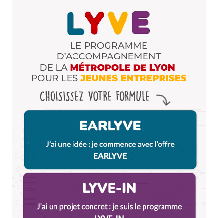
Répondre
Queenofclay
4 décembre 2014 à 17 h 54 min
Pour bien entamer la fête des lumières, Sénario
(batucada, musique brésilienne du carnaval) mettra
le feu place Antoine Jutard (Fosse aux ours) à partir
de 20h30 samedi 6 décembre.
On attend les Lyon City Cruncheurs pour danser
sur les percussions, chaleur assurée
Répondre
Aurèl
4 décembre 2014 à 17 h 56 min
Sympa la vidéo des Pitches mais une petite question
: ils disent que la statue de la Vierge devait être
posée sur la basilique en 1852 alors que la
construction de la basilique (source Wikipedia) a