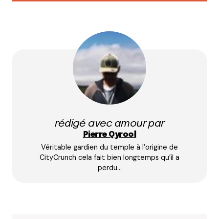
Marion de la SPA de Lyon
4 décembre 2014 à 17 h 27 min
Tu peux aussi faire la fête des lumières dans
d’autres communes autour de Lyon comme
Brignais !
Il y a plein d’animations sympas et surtout le stand
de la SPA de Lyon avec vente d’objets lumineux au
profit des animaux !
Un lieu sympa et convivial, plus tranquille pour les
familles avec enfants…
rédigé avec amour par
Renseignements :
http://www.spa-lyon.org
Pierre Qyrool
Véritable gardien du temple à l’origine de
Répondre
CityCrunch cela fait bien longtemps qu’il a
perdu…
Pimlico
4 décembre 2014 à 17 h 50 min
Que des bonnes idées et des plans malins, bravo
LCC <3