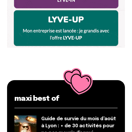
commencé en 1872…
Répondre
Littlecelt
4 décembre 2014 à 18 h 40 min
Elle n’est pas posée sur la Basilique mais sur Le
clocher de la chapelle de la Vierge qui existe
depuis le 12ème siècle
Cette chapelle a été maintes fois reconstruite et
son clocher a été érigé en 1851.
Celle-ci jouxte la basilique
Répondre
maxi best of
Qyrool
4 décembre 2014 à 22 h 03 min
Guide de survie du mois d’août
J’allais le dire.
à Lyon : + de 30 activités pour
Répondre