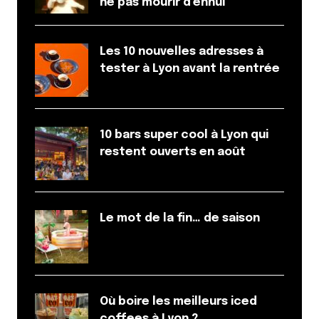
ne pas mourir d’ennui
Drfox
4 décembre 2014 à 22 h 38 min
Les 10 nouvelles adresses à
Merci pour le debrief de survie : toujours utile !
tester à Lyon avant la rentrée
Bonne fête des lumières à vous tous.
Répondre
10 bars super cool à Lyon qui
CL@UDE
restent ouverts en août
7 décembre 2014 à 0 h 00 min
alors bravo pour l’idée du cocktail Suze , j’ai
vraiment apprécié le « Suze choco », c’est un délice
et servi avec enthousiasme en plus
Le mot de la fin… de saison
Répondre
Stéphane
8 décembre 2014 à 21 h 20 min
Où boire les meilleurs iced
Et le plan d’accès à la place des Terreaux, ça ne
coffees à Lyon ?